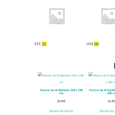
STC
(5)
U10
(9)
Parure de lit Batman 220 x 240
Parure de lit Rain
cm
200 c
29,99
€
26,49
Ajouter au panier
Ajouter au