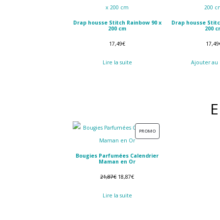
Drap housse Stitch Rainbow 90 x
Drap housse Stitc
200 cm
200 c
17,49
€
17,49
Lire la suite
Ajouter au
E
PRODUIT
PROMO
EN
Bougies Parfumées Calendrier
PROMOTION
Maman en Or
Le
Le
21,87
€
18,87
€
prix
prix
Lire la suite
initial
actuel
était :
est :