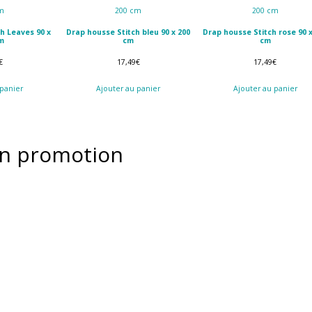
h Leaves 90 x
Drap housse Stitch bleu 90 x 200
Drap housse Stitch rose 90 
m
cm
cm
€
17,49
€
17,49
€
 panier
Ajouter au panier
Ajouter au panier
n promotion