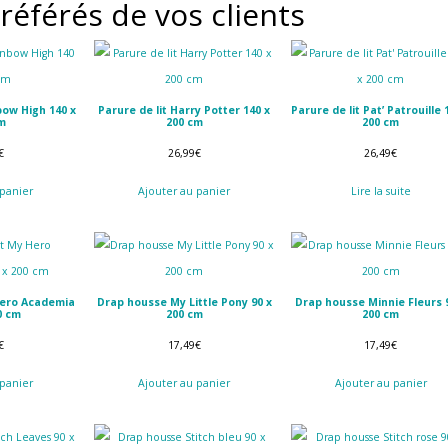
référés de vos clients
bow High 140 x
Parure de lit Harry Potter 140 x
Parure de lit Pat’ Patrouille 
m
200 cm
200 cm
€
26,99
€
26,49
€
 panier
Ajouter au panier
Lire la suite
Hero Academia
Drap housse My Little Pony 90 x
Drap housse Minnie Fleurs 
0 cm
200 cm
200 cm
€
17,49
€
17,49
€
 panier
Ajouter au panier
Ajouter au panier