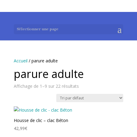
0983952183
exotouch-shop@gmail.com
Sélectionner une page
Accueil
/ parure adulte
parure adulte
Affichage de 1–9 sur 22 résultats
Housse de clic – clac Béton
42,99
€