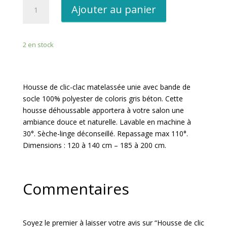
quantité
Ajouter au panier
de
Housse
de
2 en stock
clic
-
clac
Béton
Housse de clic-clac matelassée unie avec bande de
socle 100% polyester de coloris gris béton. Cette
housse déhoussable apportera à votre salon une
ambiance douce et naturelle. Lavable en machine à
30°. Sèche-linge déconseillé. Repassage max 110°.
Dimensions : 120 à 140 cm – 185 à 200 cm.
Commentaires
Soyez le premier à laisser votre avis sur “Housse de clic