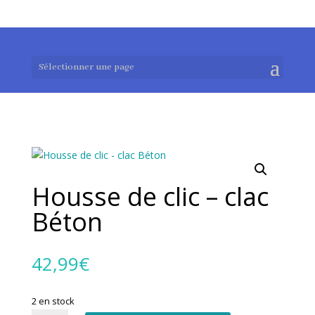
0983952183
exotouch-shop@gmail.com
Sélectionner une page
Housse de clic – clac
Béton
42,99
€
2 en stock