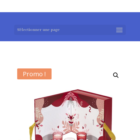
0983952183
exotouch-shop@gmail.com
Sélectionner une page
Promo !