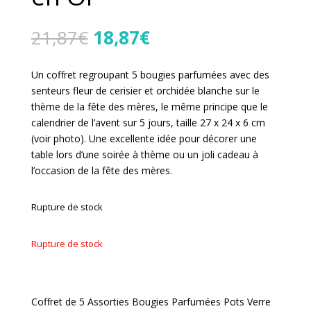
Le
Le
21,87
€
18,87
€
prix
prix
initial
actuel
Un coffret regroupant 5 bougies parfumées avec des
était :
est :
senteurs fleur de cerisier et orchidée blanche sur le
21,87€.
18,87€.
thème de la fête des mères, le même principe que le
calendrier de l’avent sur 5 jours, taille 27 x 24 x 6 cm
(voir photo). Une excellente idée pour décorer une
table lors d’une soirée à thème ou un joli cadeau à
l’occasion de la fête des mères.
Rupture de stock
Rupture de stock
Coffret de 5 Assorties Bougies Parfumées Pots Verre