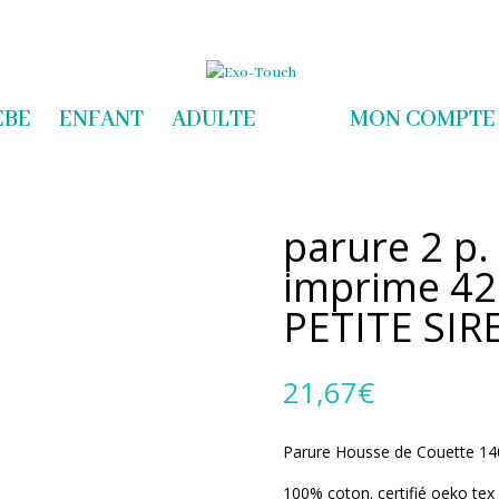
com
EBE
ENFANT
ADULTE
MON COMPTE
parure 2 p.
imprime 42 
PETITE SIR
21,67
€
Parure Housse de Couette 140
100% coton. certifié oeko tex