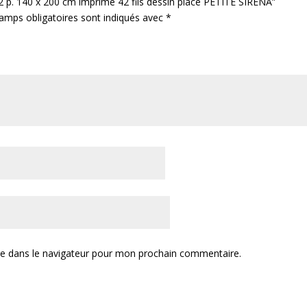
e 2 p. 140 x 200 cm imprime 42 fils dessin place PETITE SIRENA”
amps obligatoires sont indiqués avec
*
te dans le navigateur pour mon prochain commentaire.