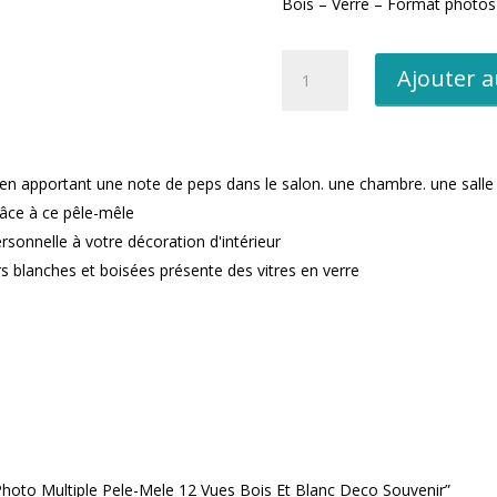
Bois – Verre – Format photo
quantité
Ajouter a
de
Cadre
Photo
Multiple
n apportant une note de peps dans le salon. une chambre. une salle 
Pele-
râce à ce pêle-mêle
Mele
12
rsonnelle à votre décoration d'intérieur
Vues
rs blanches et boisées présente des vitres en verre
Bois
Et
Blanc
Deco
Souvenir
e Photo Multiple Pele-Mele 12 Vues Bois Et Blanc Deco Souvenir”