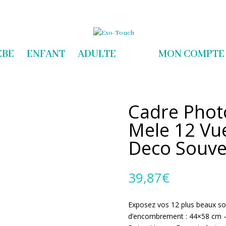
com
EBE
ENFANT
ADULTE
MON COMPTE
Cadre Photo
Mele 12 Vue
Deco Souve
39,87
€
Exposez vos 12 plus beaux so
d’encombrement : 44×58 cm – 