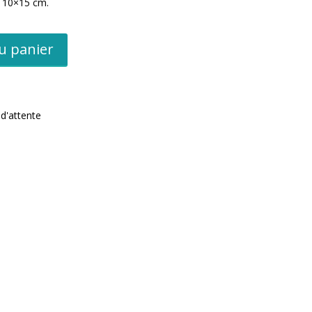
s 10×15 cm.
u panier
d'attente