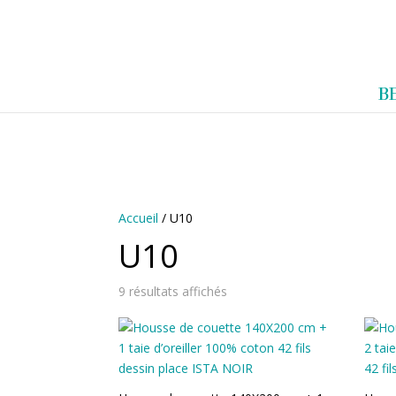
0983952183
exotouch-shop@gmail.
A
B
C
C
U
E
I
L
Accueil
/ U10
U10
9 résultats affichés