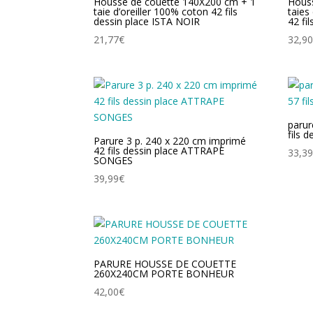
Housse de couette 140X200 cm + 1
Hous
taie d’oreiller 100% coton 42 fils
taies
dessin place ISTA NOIR
42 fi
21,77
€
32,9
parur
fils 
Parure 3 p. 240 x 220 cm imprimé
42 fils dessin place ATTRAPE
33,3
SONGES
39,99
€
PARURE HOUSSE DE COUETTE
260X240CM PORTE BONHEUR
42,00
€