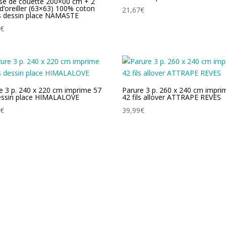
se de couette 200×00 cm + 2
 d’oreiller (63×63) 100% coton
21,67
€
ls dessin place NAMASTE
0
€
e 3 p. 240 x 220 cm imprime 57
Parure 3 p. 260 x 240 cm impri
dessin place HIMALALOVE
42 fils allover ATTRAPE REVES
9
€
39,99
€