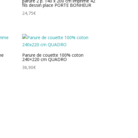
parure 2 p. 140 x 200 cm imprime 42
fils dessin place PORTE BONHEUR
24,75
€
me
Parure de couette 100% coton
240×220 cm QUADRO
36,90
€