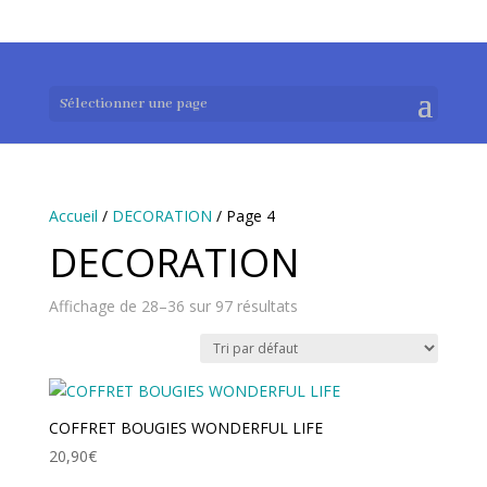
0983952183
exotouch-shop@gmail.com
Sélectionner une page
Accueil
/
DECORATION
/ Page 4
DECORATION
Affichage de 28–36 sur 97 résultats
COFFRET BOUGIES WONDERFUL LIFE
20,90
€