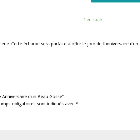
de
Echarpe
1 en stock
Anniversaire
d'un
Beau
Gosse
leue. Cette écharpe sera parfaite à offrir le jour de l’anniversaire d’u
pe Anniversaire d’un Beau Gosse”
amps obligatoires sont indiqués avec
*