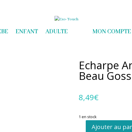
com
EBE
ENFANT
ADULTE
MON COMPTE
Echarpe An
Beau Goss
8,49
€
1 en stock
Ajouter au pa
quantité