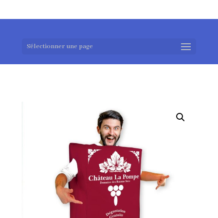
0983952183
exotouch-shop@gmail.com
Sélectionner une page