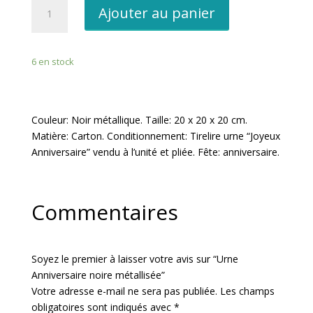
quantité
Ajouter au panier
de
Urne
Anniversaire
6 en stock
noire
métallisée
Couleur: Noir métallique. Taille: 20 x 20 x 20 cm.
Matière: Carton. Conditionnement: Tirelire urne “Joyeux
Anniversaire” vendu à l’unité et pliée. Fête: anniversaire.
Commentaires
Soyez le premier à laisser votre avis sur “Urne
Anniversaire noire métallisée”
Votre adresse e-mail ne sera pas publiée.
Les champs
obligatoires sont indiqués avec
*