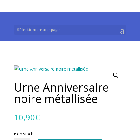
0983952183
exotouch-shop@gmail.com
Sélectionner une page
Urne Anniversaire
noire métallisée
10,90
€
6 en stock