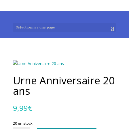
0983952183
exotouch-shop@gmail.com
Sélectionner une page
Urne Anniversaire 20
ans
9,99
€
20 en stock