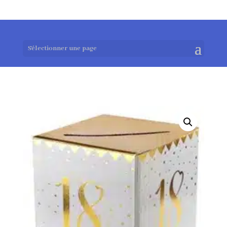
0983952183
exotouch-shop@gmail.com
Sélectionner une page