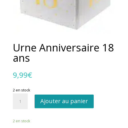
Urne Anniversaire 18
ans
9,99
€
2 en stock
quantité
Ajouter au panier
de
Urne
Anniversaire
2 en stock
18