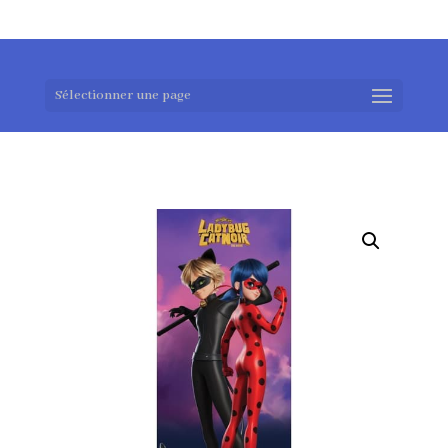
0983952183
exotouch-shop@gmail.com
Sélectionner une page