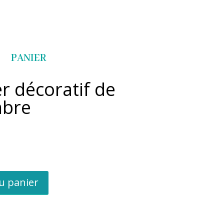
Articles 0
PANIER
er décoratif de
mbre
u panier