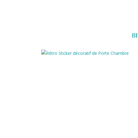
0983952183
exotouch-shop@gmail.
A
B
C
C
U
E
I
L