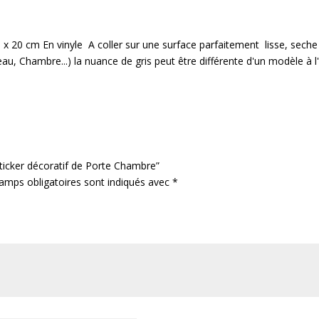
de
Porte
Chambre
0 x 20 cm En vinyle A coller sur une surface parfaitement lisse, seche
au, Chambre...) la nuance de gris peut être différente d'un modèle à l'
 Sticker décoratif de Porte Chambre”
amps obligatoires sont indiqués avec
*