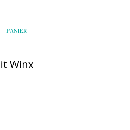
Articles 0
PANIER
lit Winx