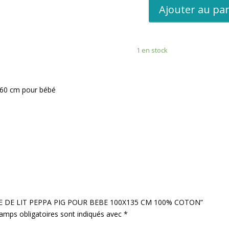
Ajouter au pa
quantité
de
PARURE
1 en stock
DE
LIT
PEPPA
PIG
×60 cm pour bébé
POUR
BEBE
100X135
CM
100%
COTON
PARURE DE LIT PEPPA PIG POUR BEBE 100X135 CM 100% COTON”
amps obligatoires sont indiqués avec
*