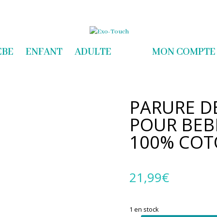
com
EBE
ENFANT
ADULTE
MON COMPTE
PARURE DE
POUR BEB
100% CO
21,99
€
1 en stock