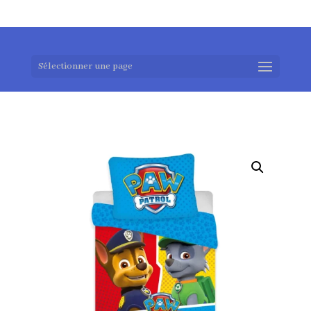
0983952183
exotouch-shop@gmail.com
Sélectionner une page