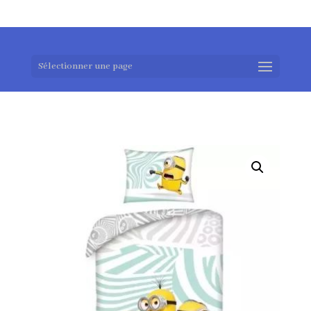
0983952183
exotouch-shop@gmail.com
Sélectionner une page