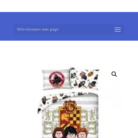
0983952183
exotouch-shop@gmail.com
Sélectionner une page