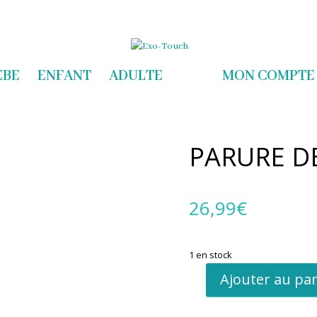
com
EBE
ENFANT
ADULTE
MON COMPTE
PARURE DE
26,99
€
1 en stock
Ajouter au pa
quantité
de