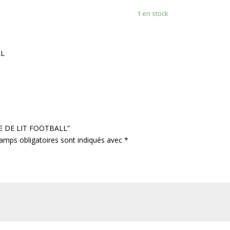
PARURE
1 en stock
DE
LIT
FOOTBALL
LL
RURE DE LIT FOOTBALL”
amps obligatoires sont indiqués avec
*