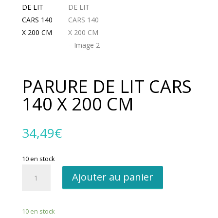
PARURE DE LIT CARS
140 X 200 CM
34,49
€
10 en stock
quantité
Ajouter au panier
de
PARURE
DE
10 en stock
LIT