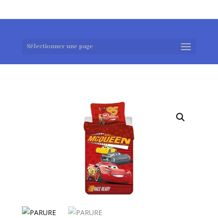
0983952183
exotouch-shop@gmail.com
Sélectionner une page