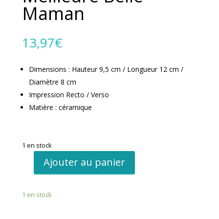
Maman
13,97
€
Dimensions : Hauteur 9,5 cm / Longueur 12 cm /
Diamètre 8 cm
Impression Recto / Verso
Matière : céramique
1 en stock
Ajouter au panier
quantité
de
Mug
1 en stock
Tasse
certifiée