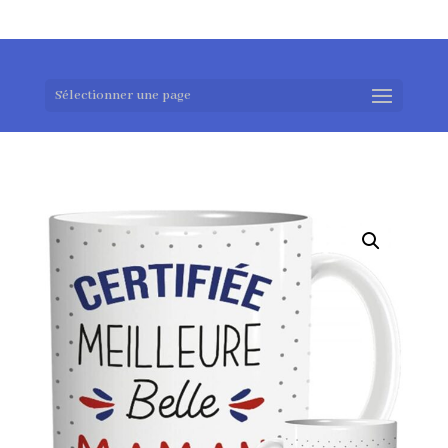
0983952183
exotouch-shop@gmail.com
Sélectionner une page