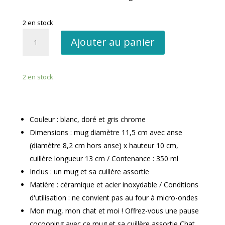
2 en stock
quantité
Ajouter au panier
de
Mug
avec
2 en stock
cuillère
Chat
Blanc
doré
Couleur : blanc, doré et gris chrome
et
Dimensions : mug diamètre 11,5 cm avec anse
gris
(diamètre 8,2 cm hors anse) x hauteur 10 cm,
chrome
cuillère longueur 13 cm / Contenance : 350 ml
Céramique
Inclus : un mug et sa cuillère assortie
et
acier
Matière : céramique et acier inoxydable / Conditions
inoxydable
d'utilisation : ne convient pas au four à micro-ondes
Mon mug, mon chat et moi ! Offrez-vous une pause
cocooning avec ce mug et sa cuillère assortie Chat.