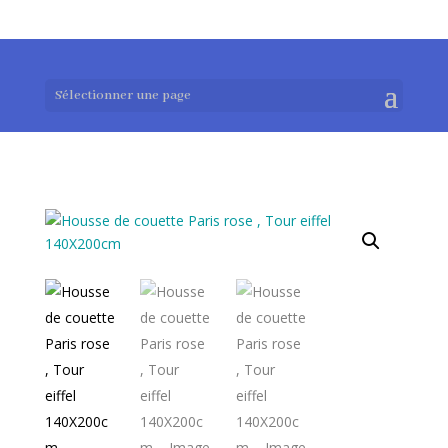
0983952183
exotouch-shop@gmail.com
Sélectionner une page