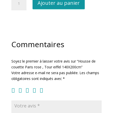
Ajouter au panier
de
Housse
de
couette
Paris
rose
,
Commentaires
Tour
eiffel
140X200cm
Soyez le premier à laisser votre avis sur “Housse de
couette Paris rose , Tour eiffel 140X200cm”
Votre adresse e-mail ne sera pas publiée.
Les champs
obligatoires sont indiqués avec
*