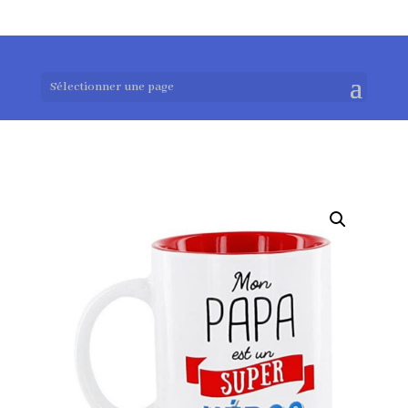
0983952183
exotouch-shop@gmail.com
Sélectionner une page