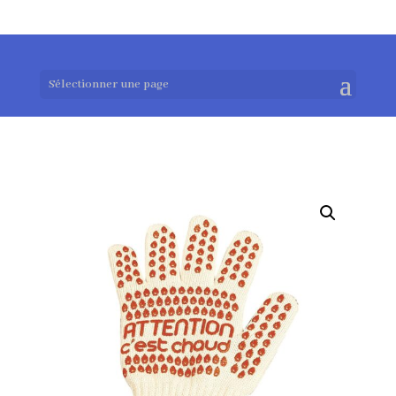
0983952183
exotouch-shop@gmail.com
Sélectionner une page