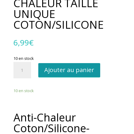
CHALEUR TAILLE
UNIQUE
COTON/SILICONE
6,99
€
10 en stock
quantité
Ajouter au panier
de
GANT
ANTI
10 en stock
CHALEUR
TAILLE
UNIQUE
Anti-Chaleur
COTON/SILICONE
Coton/Silicone-