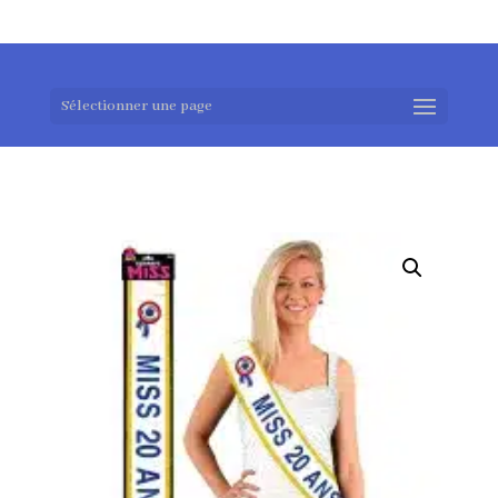
0983952183
exotouch-shop@gmail.com
Sélectionner une page