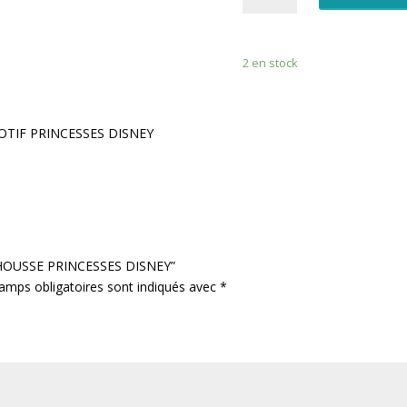
DRAP
HOUSSE
PRINCESSES
2 en stock
DISNEY
OTIF PRINCESSES DISNEY
AP HOUSSE PRINCESSES DISNEY”
amps obligatoires sont indiqués avec
*