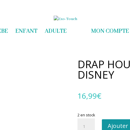
com
EBE
ENFANT
ADULTE
MON COMPTE
DRAP HOU
DISNEY
16,99
€
2 en stock
quantité
Ajouter
de