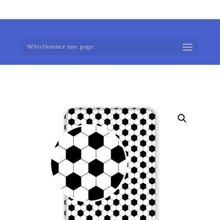
0983952183
exotouch-shop@gmail.com
Sélectionner une page