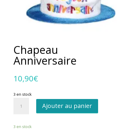
Chapeau
Anniversaire
10,90
€
3 en stock
quantité
Ajouter au panier
de
Chapeau
Anniversaire
3 en stock