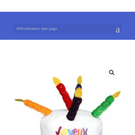
0983952183
exotouch-shop@gmail.com
Sélectionner une page