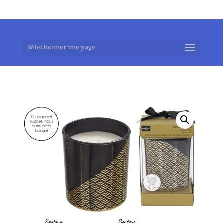
0983952183
exotouch-shop@gmail.com
Sélectionner une page