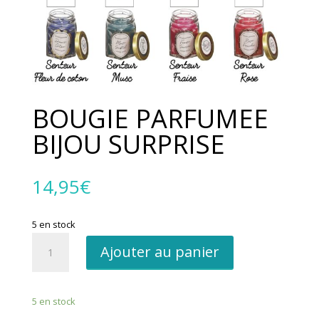
BOUGIE PARFUMEE
BIJOU SURPRISE
14,95
€
5 en stock
quantité
Ajouter au panier
de
BOUGIE
PARFUMEE
5 en stock
BIJOU