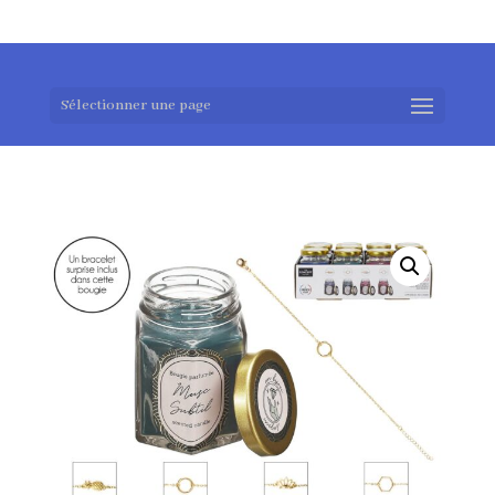
0983952183
exotouch-shop@gmail.com
Sélectionner une page