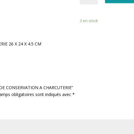
BOITE
DE
CONSERVATION
3 en stock
A
CHARCUTERIE
E 26 X 24 X 4.5 CM
OITE DE CONSERVATION A CHARCUTERIE”
amps obligatoires sont indiqués avec
*