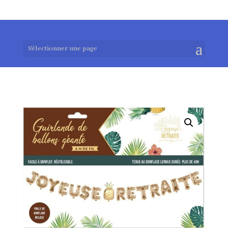
0983952183
exotouch-shop@gmail.com
Sélectionner une page