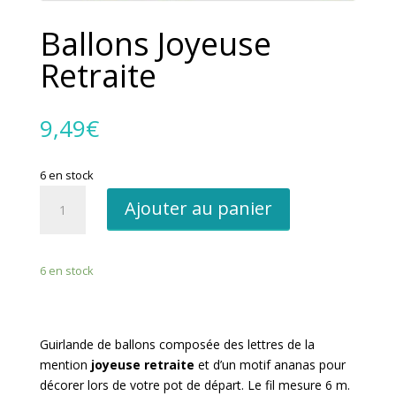
Ballons Joyeuse
Retraite
9,49
€
6 en stock
quantité
Ajouter au panier
de
Ballons
Joyeuse
6 en stock
Retraite
Guirlande de ballons composée des lettres de la
mention
joyeuse retraite
et d’un motif ananas pour
décorer lors de votre pot de départ. Le fil mesure 6 m.