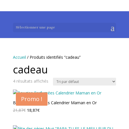
0983952183
exotouch-shop@gmail.com
Sélectionner une page
Accueil
/ Produits identifiés “cadeau”
cadeau
4 résultats affichés
Promo !
Bougies Parfumées Calendrier Maman en Or
Le
Le
21,87
€
18,87
€
prix
prix
initial
actuel