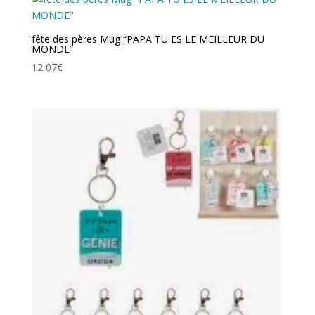
était :
est :
21,87€.
18,87€.
fête des pères Mug “PAPA TU ES LE MEILLEUR DU
MONDE”
12,07
€