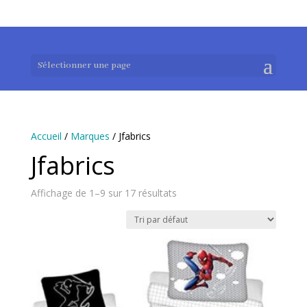
0983952183
exotouch-shop@gmail.com
Sélectionner une page
Accueil
/
Marques
/ Jfabrics
Jfabrics
Affichage de 1–9 sur 17 résultats