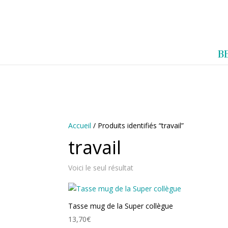
0983952183
exotouch-shop@gmail.
A
B
C
C
U
E
I
L
Accueil
/ Produits identifiés “travail”
travail
Voici le seul résultat
Tasse mug de la Super collègue
13,70
€