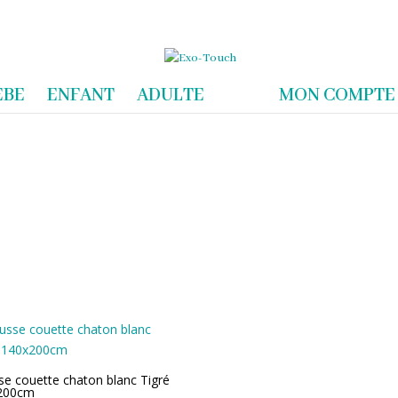
com
EBE
ENFANT
ADULTE
MON COMPTE
e couette chaton blanc Tigré
200cm