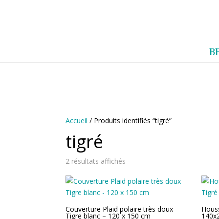
0983952183
exotouch-shop@gmail.
A
B
C
C
U
E
I
L
Accueil
/ Produits identifiés “tigré”
tigré
2 résultats affichés
Couverture Plaid polaire très doux
Houss
Tigre blanc – 120 x 150 cm
140x