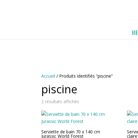
0983952183
exotouch-shop@gmail.
A
B
C
C
U
E
I
L
Accueil
/ Produits identifiés “piscine”
piscine
2 résultats affichés
Serviette de bain 70 x 140 cm
Servi
Jurassic World Forest
clair