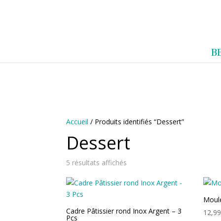
0983952183
exotouch-shop@gmail.
A
B
C
C
U
E
I
L
Accueil
/ Produits identifiés “Dessert”
Dessert
5 résultats affichés
Moul
Cadre Pâtissier rond Inox Argent – 3
12,9
Pcs