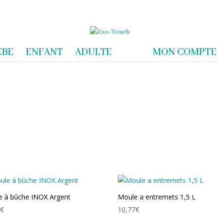
com
EBE
ENFANT
ADULTE
MON COMPTE
e à bûche INOX Argent
Moule a entremets 1,5 L
9
€
10,77
€